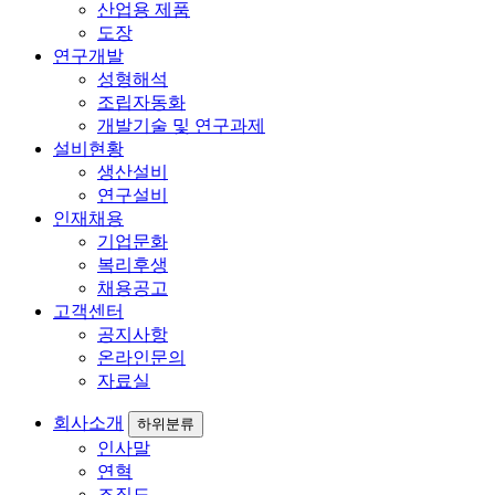
산업용 제품
도장
연구개발
성형해석
조립자동화
개발기술 및 연구과제
설비현황
생산설비
연구설비
인재채용
기업문화
복리후생
채용공고
고객센터
공지사항
온라인문의
자료실
회사소개
하위분류
인사말
연혁
조직도