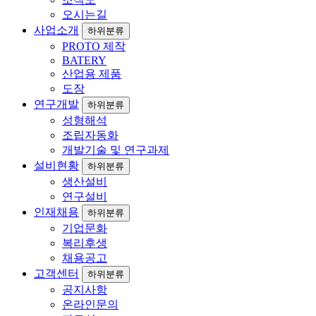
오시는길
사업소개
하위분류
PROTO 제작
BATERY
산업용 제품
도장
연구개발
하위분류
성형해석
조립자동화
개발기술 및 연구과제
설비현황
하위분류
생산설비
연구설비
인재채용
하위분류
기업문화
복리후생
채용공고
고객센터
하위분류
공지사항
온라인문의